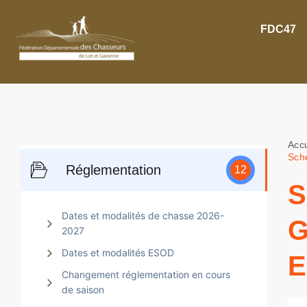
FDC47
Accu
Sch
Réglementation
12
S
Dates et modalités de chasse 2026-
G
2027
Dates et modalités ESOD
E
Changement réglementation en cours
de saison