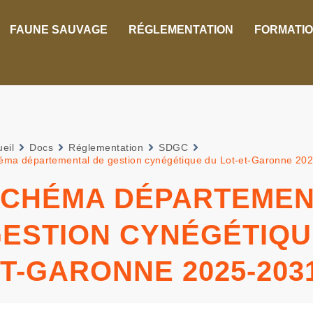
FAUNE SAUVAGE
RÉGLEMENTATION
FORMATI
eil
Docs
Réglementation
SDGC
éma départemental de gestion cynégétique du Lot-et-Garonne 20
CHÉMA DÉPARTEMEN
ESTION CYNÉGÉTIQU
T-GARONNE 2025-203