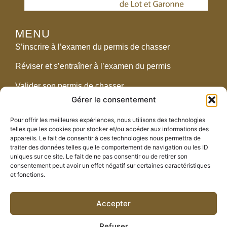
MENU
S’inscrire à l’examen du permis de chasser
Réviser et s’entraîner à l’examen du permis
Valider son permis de chasser
Gérer le consentement
Réglementation
Pour offrir les meilleures expériences, nous utilisons des technologies
telles que les cookies pour stocker et/ou accéder aux informations des
CONTACT
appareils. Le fait de consentir à ces technologies nous permettra de
traiter des données telles que le comportement de navigation ou les ID
2438 route de Pompogne – 47700 Fargues-sur-
uniques sur ce site. Le fait de ne pas consentir ou de retirer son
Ourbise
consentement peut avoir un effet négatif sur certaines caractéristiques
et fonctions.
05 53 89 89 00
fdc.47@orange.fr
Accepter
Refuser