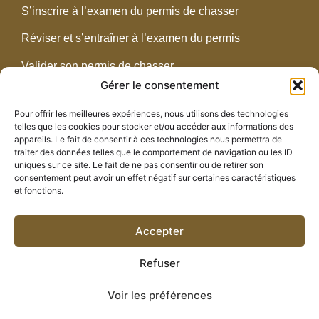
S’inscrire à l’examen du permis de chasser
Réviser et s’entraîner à l’examen du permis
Valider son permis de chasser
Gérer le consentement
Réglementation
Pour offrir les meilleures expériences, nous utilisons des technologies
telles que les cookies pour stocker et/ou accéder aux informations des
CONTACT
appareils. Le fait de consentir à ces technologies nous permettra de
traiter des données telles que le comportement de navigation ou les ID
2438 route de Pompogne – 47700 Fargues-sur-
uniques sur ce site. Le fait de ne pas consentir ou de retirer son
Ourbise
consentement peut avoir un effet négatif sur certaines caractéristiques
et fonctions.
05 53 89 89 00
fdc.47@orange.fr
Accepter
Refuser
Voir les préférences