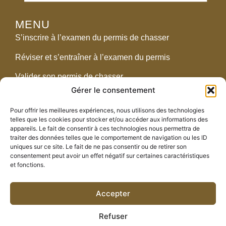
MENU
S’inscrire à l’examen du permis de chasser
Réviser et s’entraîner à l’examen du permis
Valider son permis de chasser
Gérer le consentement
Réglementation
Pour offrir les meilleures expériences, nous utilisons des technologies
telles que les cookies pour stocker et/ou accéder aux informations des
CONTACT
appareils. Le fait de consentir à ces technologies nous permettra de
traiter des données telles que le comportement de navigation ou les ID
2438 route de Pompogne – 47700 Fargues-sur-
uniques sur ce site. Le fait de ne pas consentir ou de retirer son
Ourbise
consentement peut avoir un effet négatif sur certaines caractéristiques
et fonctions.
05 53 89 89 00
fdc.47@orange.fr
Accepter
Refuser