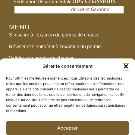
MENU
S’inscrire à l’examen du permis de chasser
Réviser et s’entraîner à l’examen du permis
Valider son permis de chasser
Gérer le consentement
Réglementation
Pour offrir les meilleures expériences, nous utilisons des technologies
telles que les cookies pour stocker et/ou accéder aux informations des
CONTACT
appareils. Le fait de consentir à ces technologies nous permettra de
traiter des données telles que le comportement de navigation ou les ID
2438 route de Pompogne – 47700 Fargues-sur-
uniques sur ce site. Le fait de ne pas consentir ou de retirer son
Ourbise
consentement peut avoir un effet négatif sur certaines caractéristiques
et fonctions.
05 53 89 89 00
fdc.47@orange.fr
Accepter